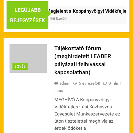
LEGÚJABB
Megjelent a Koppányvölgyi Vidékfejleszt
2 Hét Ezelőtt
BEJEGYZÉSEK
Tájékoztató fórum
(meghirdetett LEADER
pályázati felhívással
EGYÉB
kapcsolatban)
admin
5 év ezelőtt
0
1
mins
MEGHÍVÓ A Koppányvölgyi
Vidékfejlesztési Közhasznú
Egyesület Munkaszervezete ez
úton tisztelettel meghívja az
érdeklődőket a