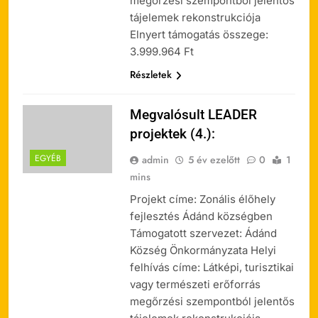
megőrzési szempontból jelentős
tájelemek rekonstrukciója
Elnyert támogatás összege:
3.999.964 Ft
Részletek
Megvalósult LEADER
projektek (4.):
EGYÉB
admin
5 év ezelőtt
0
1
mins
Projekt címe: Zonális élőhely
fejlesztés Ádánd községben
Támogatott szervezet: Ádánd
Község Önkormányzata Helyi
felhívás címe: Látképi, turisztikai
vagy természeti erőforrás
megőrzési szempontból jelentős