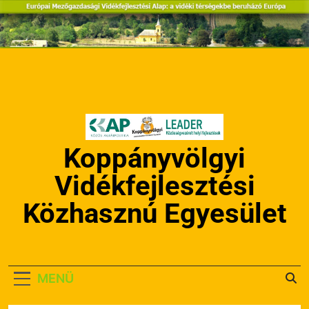
Ugrás
a
tartalomra
Koppányvölgyi
Vidékfejlesztési
Közhasznú Egyesület
MENÜ