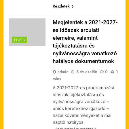
Részletek
Megjelentek a 2021-2027-
es időszak arculati
elemeire, valamint
EGYÉB
tájékoztatásra és
nyilvánosságra vonatkozó
hatályos dokumentumok
admin
5 év ezelőtt
0
1
mins
A 2021-2027-es programozási
időszak tájékoztatásra és
nyilvánosságra vonatkozó –
uniós keretekhez igazodó –
hazai követelményeket a mai
naptól hatályos