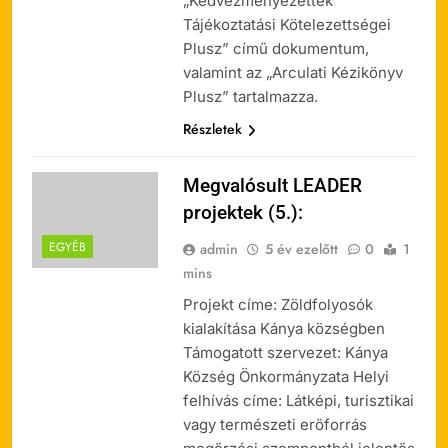
„Kedvezményezettek
Tájékoztatási Kötelezettségei
Plusz” című dokumentum,
valamint az „Arculati Kézikönyv
Plusz” tartalmazza.
Részletek
Megvalósult LEADER
projektek (5.):
EGYÉB
admin
5 év ezelőtt
0
1
mins
Projekt címe: Zöldfolyosók
kialakítása Kánya községben
Támogatott szervezet: Kánya
Község Önkormányzata Helyi
felhívás címe: Látképi, turisztikai
vagy természeti erőforrás