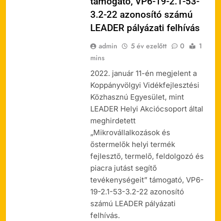
támogató, VP6-19-2.1-53-
3.2-22 azonosító számú
LEADER pályázati felhívás
admin
5 év ezelőtt
0
1
mins
2022. január 11-én megjelent a
Koppányvölgyi Vidékfejlesztési
Közhasznú Egyesület, mint
LEADER Helyi Akciócsoport által
meghirdetett
„Mikrovállalkozások és
őstermelők helyi termék
fejlesztő, termelő, feldolgozó és
piacra jutást segítő
tevékenységeit” támogató, VP6-
19-2.1-53-3.2-22 azonosító
számú LEADER pályázati
felhívás.