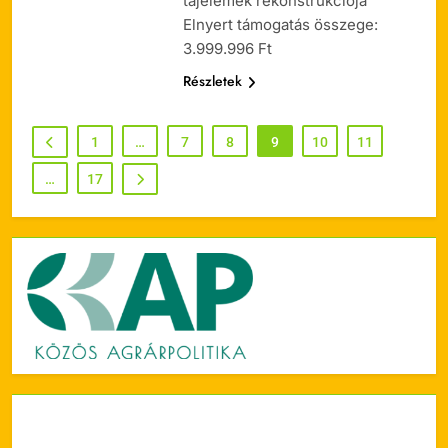
tájelemek rekonstrukciója
Elnyert támogatás összege:
3.999.996 Ft
Részletek
1
…
7
8
9
10
11
…
17