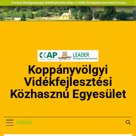
Ugrás
a
tartalomra
Koppányvölgyi
Vidékfejlesztési
Közhasznú Egyesület
MENÜ