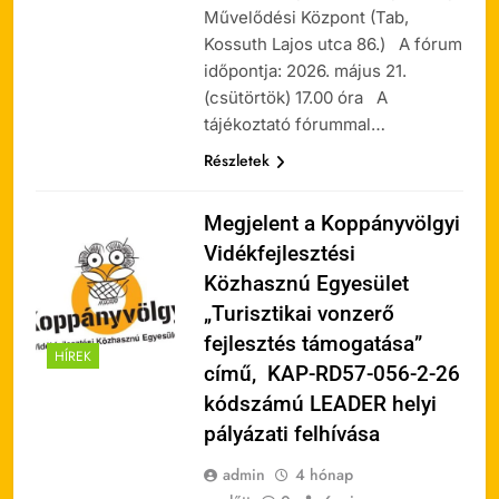
Művelődési Központ (Tab,
Kossuth Lajos utca 86.) A fórum
időpontja: 2026. május 21.
(csütörtök) 17.00 óra A
tájékoztató fórummal…
Részletek
Megjelent a Koppányvölgyi
Vidékfejlesztési
Közhasznú Egyesület
„Turisztikai vonzerő
fejlesztés támogatása”
HÍREK
című, KAP-RD57-056-2-26
kódszámú LEADER helyi
pályázati felhívása
admin
4 hónap