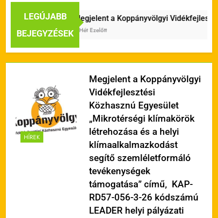
LEGÚJABB
Megjelent a Koppányvölgyi Vidékfejleszté
2 Hét Ezelőtt
BEJEGYZÉSEK
Megjelent a Koppányvölgyi
Vidékfejlesztési
Közhasznú Egyesület
„Mikrotérségi klímakörök
létrehozása és a helyi
HÍREK
klímaalkalmazkodást
segítő szemléletformáló
tevékenységek
támogatása” című, KAP-
RD57-056-3-26 kódszámú
LEADER helyi pályázati