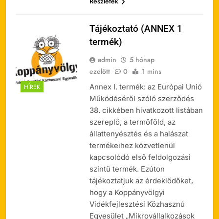
Részletek
Tájékoztató (ANNEX 1
termék)
admin
5 hónap
ezelőtt
0
1 mins
Annex I. termék: az Európai Unió
HÍREK
Működéséről szóló szerződés
38. cikkében hivatkozott listában
szereplő, a termőföld, az
állattenyésztés és a halászat
termékeihez közvetlenül
kapcsolódó első feldolgozási
szintű termék. Ezúton
tájékoztatjuk az érdeklődőket,
hogy a Koppányvölgyi
Vidékfejlesztési Közhasznú
Egyesület „Mikrovállalkozások