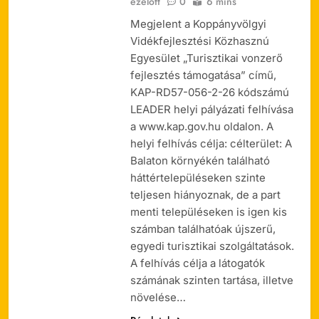
ezelőtt
0
6 mins
Megjelent a Koppányvölgyi
Vidékfejlesztési Közhasznú
Egyesület „Turisztikai vonzerő
fejlesztés támogatása” című,
KAP-RD57-056-2-26 kódszámú
LEADER helyi pályázati felhívása
a www.kap.gov.hu oldalon. A
helyi felhívás célja: célterület: A
Balaton környékén található
háttértelepüléseken szinte
teljesen hiányoznak, de a part
menti településeken is igen kis
számban találhatóak újszerű,
egyedi turisztikai szolgáltatások.
A felhívás célja a látogatók
számának szinten tartása, illetve
növelése…