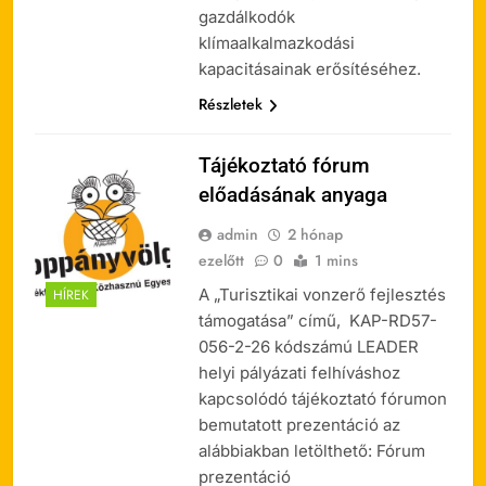
gazdálkodók
klímaalkalmazkodási
kapacitásainak erősítéséhez.
Részletek
Tájékoztató fórum
előadásának anyaga
admin
2 hónap
ezelőtt
0
1 mins
A „Turisztikai vonzerő fejlesztés
HÍREK
támogatása” című, KAP-RD57-
056-2-26 kódszámú LEADER
helyi pályázati felhíváshoz
kapcsolódó tájékoztató fórumon
bemutatott prezentáció az
alábbiakban letölthető: Fórum
prezentáció