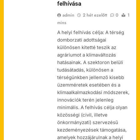
felhívása
admin
2 hét ezelőtt
0
1
mins
A helyi felhívás célja: A térség
domborzati adottságai
különösen kitetté teszik az
agráriumot a klímaváltozás
hatásainak. A szektoron belüli
tudásátadás, különösen a
térségünkben jellemző kisebb
üzemméretek esetében és a
klímaalkalmazkodási módszerek,
innovációk terén jelenleg
minimális. A felhívás célja olyan
közösségi (civil, illetve
önkormányzati) szervezésű
kezdeményezések támogatása,
amelyek hozzájárulnak a helyi