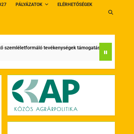
027
PÁLYÁZATOK
ELÉRHETŐSÉGEK
zemléletformáló tevékenységek támogatása” című, KAP-RD57-05