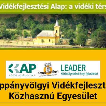
ppányvölgyi Vidékfejleszt
Közhasznú Egyesület