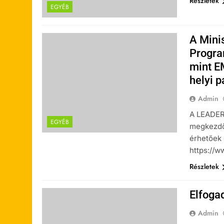
Részletek
EGYÉB
A Mini
Progra
mint E
helyi 
Admin
A LEADER 
EGYÉB
megkezdőd
érhetőek e
https://w
Részletek
Elfogad
Admin