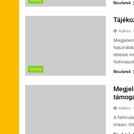
EGYÉB
Részletek
Tájéko
Admin
Megjelent
használat
tételek i
felhíváso
EGYÉB
Részletek
Megjel
támogat
Admin
A felhívá
linken: h