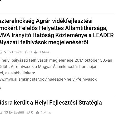
szterelnökség Agrár-vidékfejlesztési
mokért Felelős Helyettes Államtitkársága,
MVA Irányító Hatóság Közleménye a LEADER
pályázati felhívások megjelenéséről
9 Év Ezelőtt
0
1 Mins
helyi pályázati felhívások megjelenése 2017. október 30.-án
ött. A felhívások a Magyar Államkincstár honlapján
l, az alábbi linken:
ww.mvh.allamkincstar.gov.hu/leader-helyi-felhivasok
ásra került a Helyi Fejlesztési Stratégia
10 Év Ezelőtt
0
1 Mins