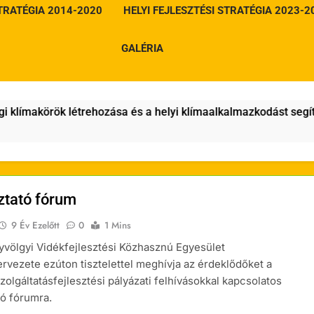
STRATÉGIA 2014-2020
HELYI FEJLESZTÉSI STRATÉGIA 2023-2
GALÉRIA
makörök létrehozása és a helyi klímaalkalmazkodást segítő s
ztató fórum
9 Év Ezelőtt
0
1 Mins
völgyi Vidékfejlesztési Közhasznú Egyesület
vezete ezúton tisztelettel meghívja az érdeklődőket a
olgáltatásfejlesztési pályázati felhívásokkal kapcsolatos
tó fórumra.