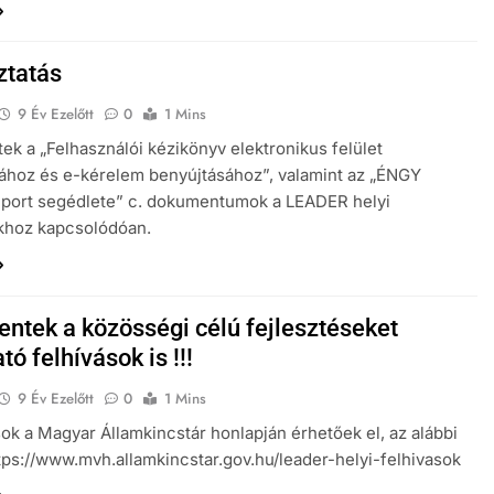
ztatás
9 Év Ezelőtt
0
1 Mins
ek a „Felhasználói kézikönyv elektronikus felület
ához és e-kérelem benyújtásához”, valamint az „ÉNGY
mport segédlete” c. dokumentumok a LEADER helyi
khoz kapcsolódóan.
entek a közösségi célú fejlesztéseket
ó felhívások is !!!
9 Év Ezelőtt
0
1 Mins
sok a Magyar Államkincstár honlapján érhetőek el, az alábbi
ttps://www.mvh.allamkincstar.gov.hu/leader-helyi-felhivasok