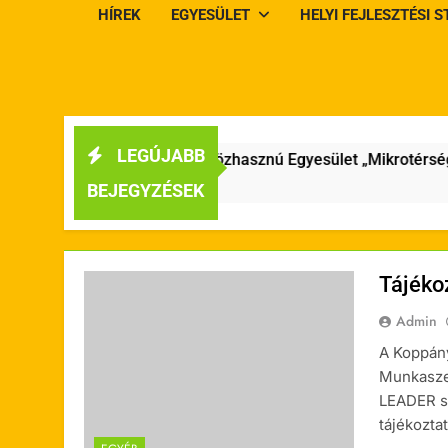
HÍREK
EGYESÜLET
HELYI FEJLESZTÉSI 
LEGÚJABB
lgyi Vidékfejlesztési Közhasznú Egyesület „Mikrotérségi klí
BEJEGYZÉSEK
Tájéko
Admin
A Koppány
Munkaszer
LEADER sz
tájékozta