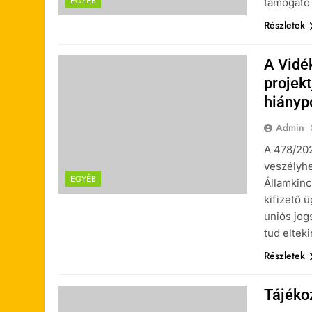
EGYÉB
támogató 
Részletek
A Vidé
projekt
hiányp
Admin
A 478/202
veszélyh
EGYÉB
Államkinc
kifizető 
uniós jog
tud elteki
Részletek
Tájéko