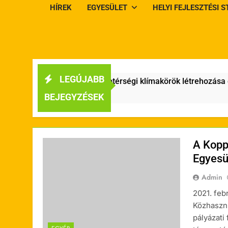
HÍREK
EGYESÜLET
HELYI FEJLESZTÉSI 
LEGÚJABB
hasznú Egyesület „Mikrotérségi klímakörök létrehozása és a 
BEJEGYZÉSEK
A Kopp
Egyesül
Admin
2021. feb
Közhasznú
pályázati