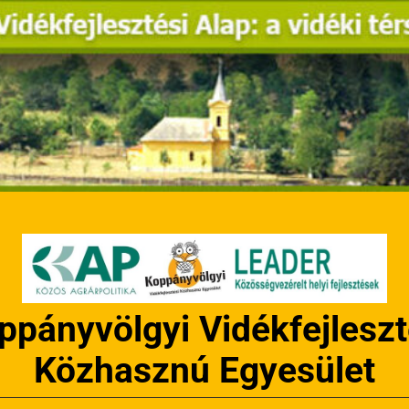
ppányvölgyi Vidékfejleszt
Közhasznú Egyesület