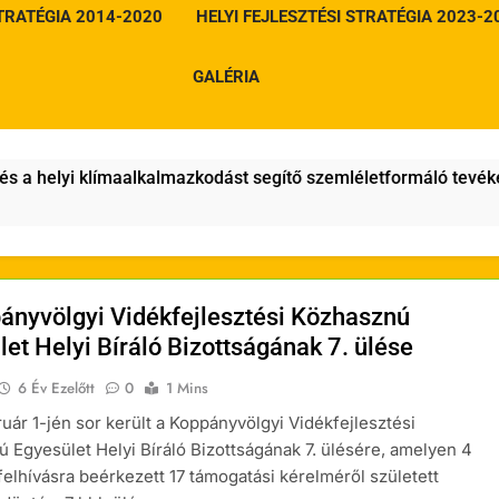
STRATÉGIA 2014-2020
HELYI FEJLESZTÉSI STRATÉGIA 2023-2
GALÉRIA
helyi klímaalkalmazkodást segítő szemléletformáló tevékenys
ányvölgyi Vidékfejlesztési Közhasznú
et Helyi Bíráló Bizottságának 7. ülése
6 Év Ezelőtt
0
1 Mins
ruár 1-jén sor került a Koppányvölgyi Vidékfejlesztési
 Egyesület Helyi Bíráló Bizottságának 7. ülésére, amelyen 4
 felhívásra beérkezett 17 támogatási kérelméről született