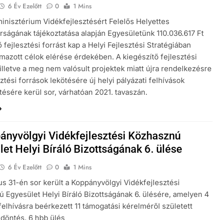
6 Év Ezelőtt
0
1 Mins
inisztérium Vidékfejlesztésért Felelős Helyettes
árságának tájékoztatása alapján Egyesületünk 110.036.617 Ft
 fejlesztési forrást kap a Helyi Fejlesztési Stratégiában
azott célok elérése érdekében. A kiegészítő fejlesztési
 illetve a meg nem valósult projektek miatt újra rendelkezésre
sztési források lekötésére új helyi pályázati felhívások
ésére kerül sor, várhatóan 2021. tavaszán.
ányvölgyi Vidékfejlesztési Közhasznú
et Helyi Bíráló Bizottságának 6. ülése
6 Év Ezelőtt
0
1 Mins
ius 31-én sor került a Koppányvölgyi Vidékfejlesztési
 Egyesület Helyi Bíráló Bizottságának 6. ülésére, amelyen 4
 felhívásra beérkezett 11 támogatási kérelméről született
 döntés. 6 hbb ülés