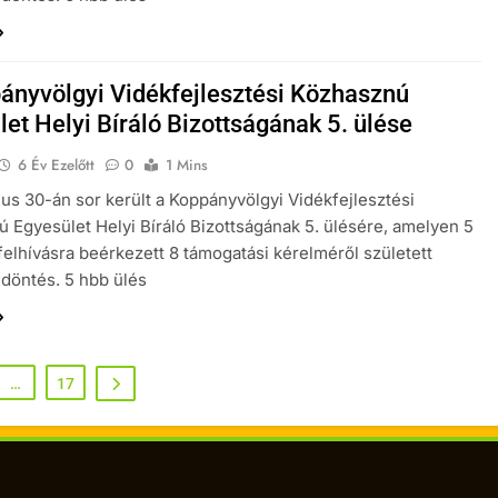
ányvölgyi Vidékfejlesztési Közhasznú
et Helyi Bíráló Bizottságának 5. ülése
6 Év Ezelőtt
0
1 Mins
ius 30-án sor került a Koppányvölgyi Vidékfejlesztési
 Egyesület Helyi Bíráló Bizottságának 5. ülésére, amelyen 5
 felhívásra beérkezett 8 támogatási kérelméről született
döntés. 5 hbb ülés
…
17