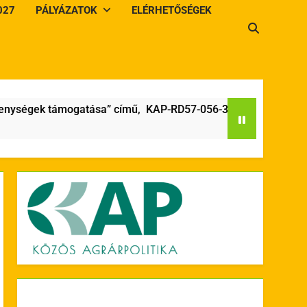
027
PÁLYÁZATOK
ELÉRHETŐSÉGEK
égek támogatása” című, KAP-RD57-056-3-26 kódszámú LEADER he