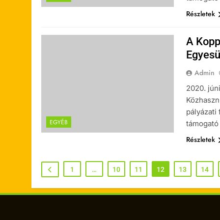
Részletek
A Kopp
Egyesül
Admin
2020. jún
Közhasznú
pályázati
EGYÉB
támogató 
Részletek
1
…
10
11
12
13
14