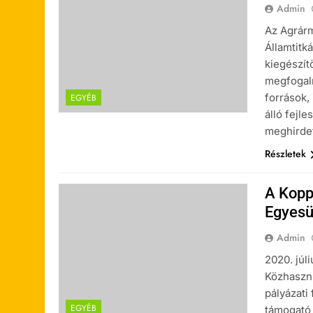
Admin
Az Agrárm
Államtitk
kiegészítő
megfogalm
források,
EGYÉB
álló fejle
meghirdet
Részletek
A Kopp
Egyesül
Admin
2020. júl
Közhasznú
pályázati
EGYÉB
támogató