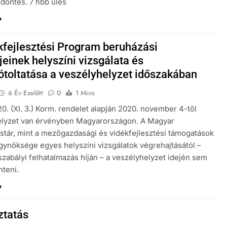
döntés. 7 hbb ülés
kfejlesztési Program beruházási
jeinek helyszíni vizsgálata és
ótoltatása a veszélyhelyzet időszakában
6 Év Ezelőtt
0
1 Mins
0. (XI. 3.) Korm. rendelet alapján 2020. november 4-től
elyzet van érvényben Magyarországon. A Magyar
stár, mint a mezőgazdasági és vidékfejlesztési támogatások
ügynöksége egyes helyszíni vizsgálatok végrehajtásától –
szabályi felhatalmazás híján – a veszélyhelyzet idején sem
nteni.
ztatás