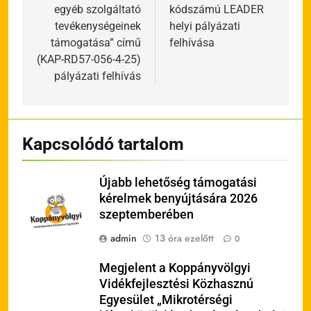
egyéb szolgáltató
kódszámú LEADER
tevékenységeinek
helyi pályázati
támogatása” című
felhívása
(KAP-RD57-056-4-25)
pályázati felhívás
Kapcsolódó tartalom
Újabb lehetőség támogatási
kérelmek benyújtására 2026
szeptemberében
admin
13 óra ezelőtt
0
Megjelent a Koppányvölgyi
Vidékfejlesztési Közhasznú
Egyesület „Mikrotérségi