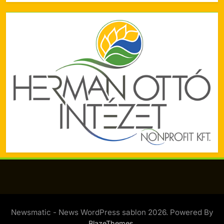
Newsmatic - News WordPress sablon 2026. Powered By
.
BlazeThemes