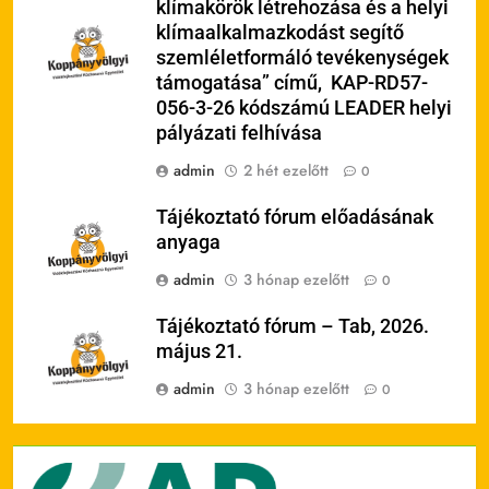
klímakörök létrehozása és a helyi
klímaalkalmazkodást segítő
szemléletformáló tevékenységek
támogatása” című, KAP-RD57-
056-3-26 kódszámú LEADER helyi
pályázati felhívása
admin
2 hét ezelőtt
0
Tájékoztató fórum előadásának
anyaga
admin
3 hónap ezelőtt
0
Tájékoztató fórum – Tab, 2026.
május 21.
admin
3 hónap ezelőtt
0