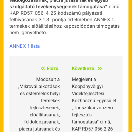
feldolgozásának, piacra jutásának és egyéb
szolgáltató tevékenységeinek támogatása”
című
KAP-RD57-056-4-25 kódszámú pályázati
felhívásának 3.1.3. pontja értelmében ANNEX 1.
termékek előállításához kapcsolódóan támogatás
nem igényelhető.
ANNEX 1 lista
Előző:
Következő:
Bejegyzés
navigáció
Módosult a
Megjelent a
„Mikrovállalkozások
Koppányvölgyi
és őstermelők helyi
Vidékfejlesztési
termékek
Közhasznú Egyesület
fejlesztésének,
„Turisztikai vonzerő
előállításának,
fejlesztés
feldolgozásának,
támogatása” című,
piacra jutásának és
KAP-RD57-056-2-26