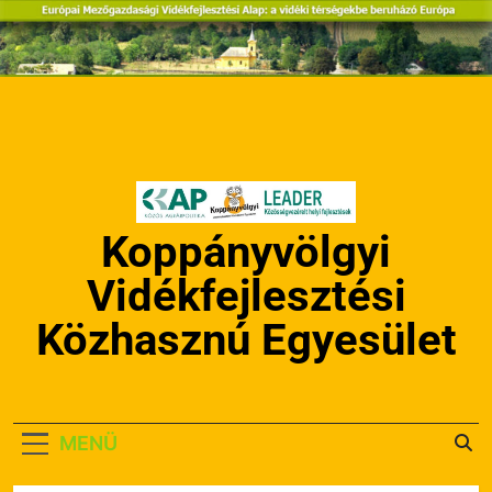
Ugrás
a
tartalomra
Koppányvölgyi
Vidékfejlesztési
Közhasznú Egyesület
MENÜ