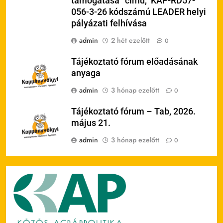
támogatása” című, KAP-RD57-
056-3-26 kódszámú LEADER helyi
pályázati felhívása
admin
2 hét ezelőtt
0
Tájékoztató fórum előadásának
anyaga
admin
3 hónap ezelőtt
0
Tájékoztató fórum – Tab, 2026.
május 21.
admin
3 hónap ezelőtt
0