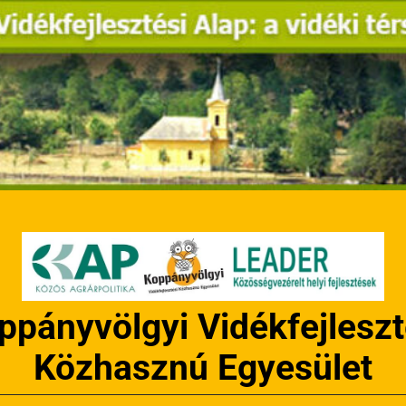
ppányvölgyi Vidékfejleszt
Közhasznú Egyesület