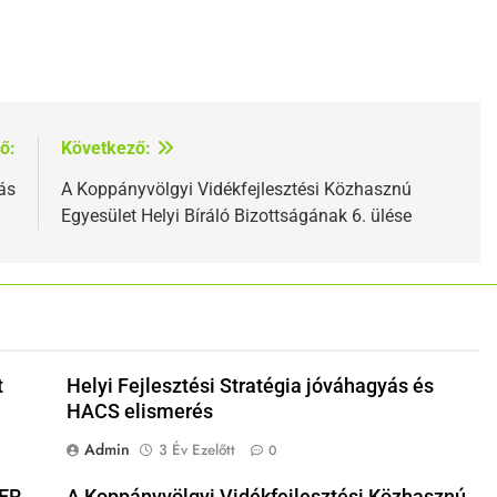
ő:
Következő:
ás
A Koppányvölgyi Vidékfejlesztési Közhasznú
Egyesület Helyi Bíráló Bizottságának 6. ülése
t
Helyi Fejlesztési Stratégia jóváhagyás és
HACS elismerés
Admin
3 Év Ezelőtt
0
DER
A Koppányvölgyi Vidékfejlesztési Közhasznú