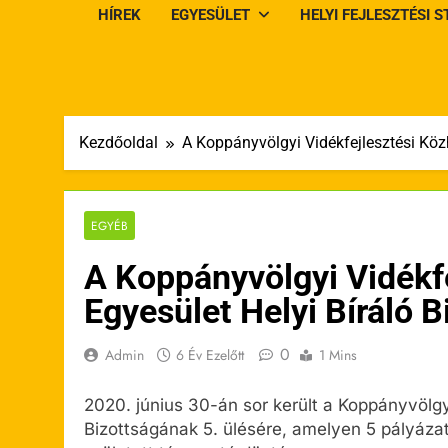
HÍREK
EGYESÜLET
HELYI FEJLESZTÉSI 
Kezdőoldal
A Koppányvölgyi Vidékfejlesztési Köz
EGYÉB
A Koppányvölgyi Vidékf
Egyesület Helyi Bíráló B
0
Admin
6 Év Ezelőtt
1 Mins
2020. június 30-án sor került a Koppányvölgy
Bizottságának 5. ülésére, amelyen 5 pályázat