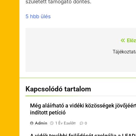
született támogató döntés.
5 hbb ülés
Előz
Bejegyzés
navigáció
Tájékoztat
Kapcsolódó tartalom
Még aláírható a vidéki közösségek jövőjéér
indított petíció
Admin
1 Év Ezelőtt
0
A vidék további fejlődését szolgálja a LEA